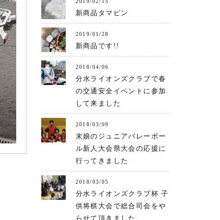
2019/02/15
新商品タマピン
2019/01/28
新商品です!!
2018/04/06
分水ライオンズクラブで春
の交通安全イベントに参加
して来ました
2018/03/09
末娘のジュニアバレーボー
ル新人大会県大会の応援に
行ってきました
2018/03/05
分水ライオンズクラブ杯 子
供将棋大会で総合司会をや
らせて頂きました