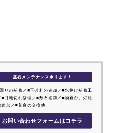
墓石メンテナンス承ります！
外回りの補修／■玉砂利の追加／■水捌け補修工
／■目地切れ修理／■敷石追加／■物置台、灯籠
の追加／■花台の交換他
お問い合わせフォームはコチラ