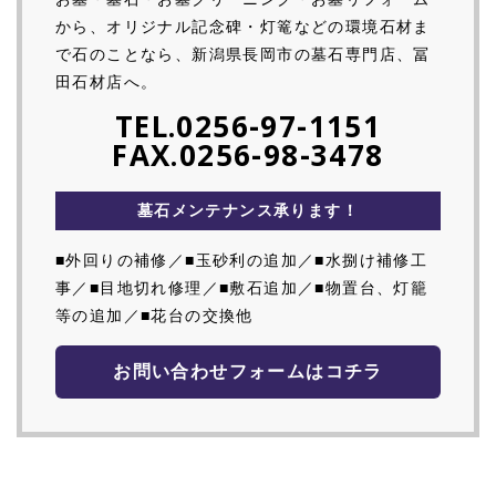
から、オリジナル記念碑・灯篭などの環境石材ま
で石のことなら、新潟県長岡市の墓石専門店、冨
田石材店へ。
TEL.0256-97-1151
FAX.0256-98-3478
墓石メンテナンス承ります！
■外回りの補修／■玉砂利の追加／■水捌け補修工
事／■目地切れ修理／■敷石追加／■物置台、灯籠
等の追加／■花台の交換他
お問い合わせフォームはコチラ